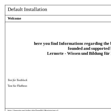
Default Installation
Welcome
here you find Informations regarding the 
founded and supported
Lernorte - Wissen und Bildung fü
Test für Textblock
Test für Fließtext
http://lernorte.net/index.php?langId=2&printview=1