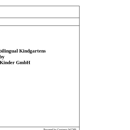
bilingual Kindgartens
 by
r Kinder GmbH
Powered by Contrexx WCMS