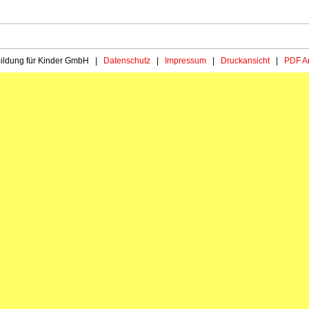
 Bildung für Kinder GmbH |
Datenschutz
|
Impressum
|
Druckansicht
|
PDF An